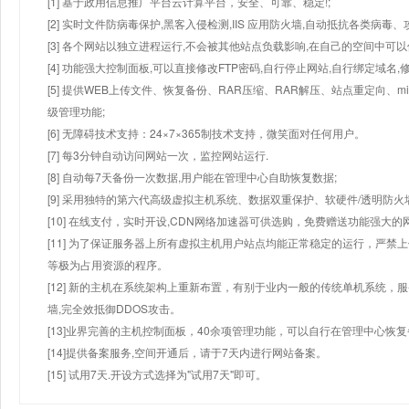
[1] 基于政用信息推广平台云计算平台，安全、可靠、稳定!;
[2] 实时文件防病毒保护,黑客入侵检测,IIS 应用防火墙,自动抵抗各类病毒、
[3] 各个网站以独立进程运行,不会被其他站点负载影响,在自己的空间中可以使用
[4] 功能强大控制面板,可以直接修改FTP密码,自行停止网站,自行绑定域名,
[5] 提供WEB上传文件、恢复备份、RAR压缩、RAR解压、站点重定向
级管理功能;
[6] 无障碍技术支持：24×7×365制技术支持，微笑面对任何用户。
[7] 每3分钟自动访问网站一次，监控网站运行.
[8] 自动每7天备份一次数据,用户能在管理中心自助恢复数据;
[9] 采用独特的第六代高级虚拟主机系统、数据双重保护、软硬件/透明防火
[10] 在线支付，实时开设,CDN网络加速器可供选购，免费赠送功能强大
[11] 为了保证服务器上所有虚拟主机用户站点均能正常稳定的运行，严禁上
等极为占用资源的程序。
[12] 新的主机在系统架构上重新布置，有别于业内一般的传统单机系统，
墙,完全效抵御DDOS攻击。
[13]业界完善的主机控制面板，40余项管理功能，可以自行在管理中心恢
[14]提供备案服务,空间开通后，请于7天内进行网站备案。
[15] 试用7天.开设方式选择为"试用7天"即可。