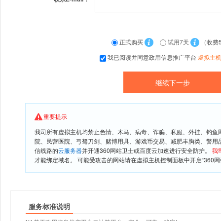
正式购买
试用7天
（收费
我已阅读并同意政用信息推广平台
虚拟主
重要提示
我司所有虚拟主机均禁止色情、木马、病毒、诈骗、私服、外挂、钓鱼
院、民营医院、弓驽刀剑、赌博用具、游戏币交易、减肥丰胸类、警用
信线路的
云服务器
并开通360网站卫士或百度云加速进行安全防护。
我
才能绑定域名。 可能受攻击的网站请在虚拟主机控制面板中开启“360网
服务标准说明